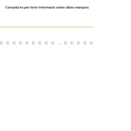
Consulta'ns per tenir informació sobre altres marques
Escultors Claperós,
24 08018
Barcelona
+34 935 330 353