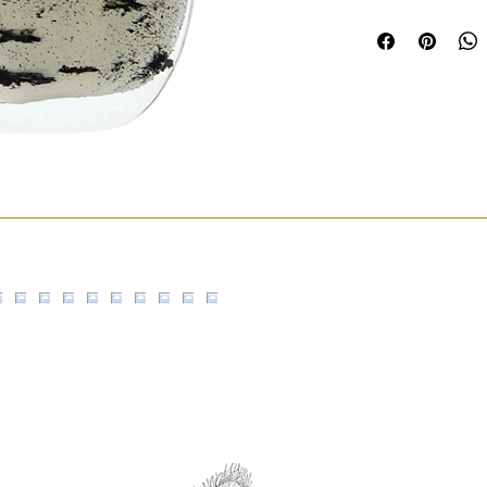
sino cristal sopla
del color y del mate
Cada pieza es úni
que reflejan una ar
convierte en objeto
no solo estético o 