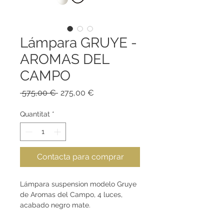
Lámpara GRUYE -
AROMAS DEL
CAMPO
Preu
Preu
 575,00 € 
275,00 €
normal
d'oferta
Quantitat
*
Contacta para comprar
Lámpara suspension modelo Gruye
de Aromas del Campo, 4 luces,
acabado negro mate.