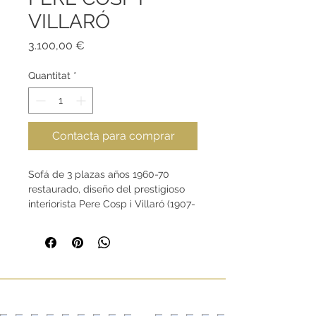
VILLARÓ
Price
3.100,00 €
Quantitat
*
Contacta para comprar
Sofá de 3 plazas años 1960-70
restaurado, diseño del prestigioso
interiorista Pere Cosp i Villaró (1907-
2007).
Armazón en madera tapizado en
tela, estructura tela Lautrec color 02
de Güell LaMadrid, cojines y asiento
tela estampada Bend color 06 de
Güell LaMadrid.