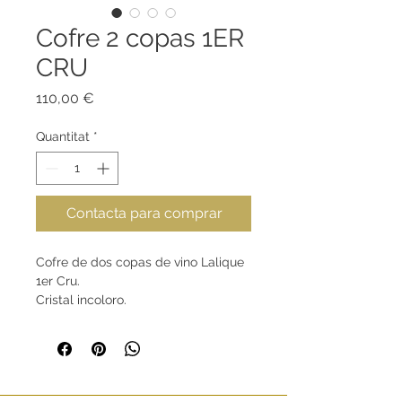
Cofre 2 copas 1ER
CRU
Price
110,00 €
Quantitat
*
Contacta para comprar
Cofre de dos copas de vino Lalique
1er Cru.
Cristal incoloro.
Dimensiones:
Altura 23,8cm
Diámetro 9,5cm
Capacidad 60cl
Peso 0,215 Kg