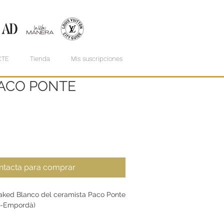
CTE
Tienda
Mis suscripciones
PACO PONTE
ntacta para comprar
aked Blanco del ceramista Paco Ponte
ó-Empordà)