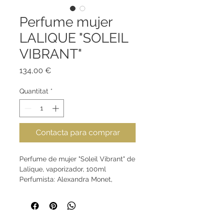
Perfume mujer
LALIQUE "SOLEIL
VIBRANT"
Price
134,00 €
Quantitat
*
Contacta para comprar
Perfume de mujer "Soleil Vibrant" de
Lalique, vaporizador, 100ml
Perfumista: Alexandra Monet,
Nathalie Lorson